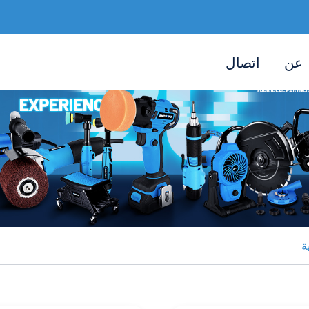
عن
اتصال
ة