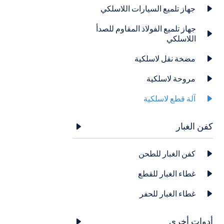
جهاز تلميع السيارات اللاسلكي

جهاز تلميع الفولاذ المقاوم للصدأ

اللاسلكي
مضخة نقل لاسلكية

مروحة لاسلكية

آلة قطع لاسلكية

كفن الغبار

كفن الغبار للطحن

غطاء الغبار للقطع

غطاء الغبار للحفر

أدوات أخرى
