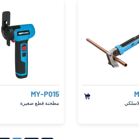
MY-P015
M

لاسلكي
مطحنة قطع صغيرة