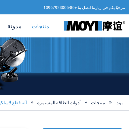
مرحبًا بكم في زيارتنا اتصل بنا +86-13967923005
منتجات
مدونة
بيت
منتجات
أدوات الطاقة المستمرة
آلة قطع لاسلكي


