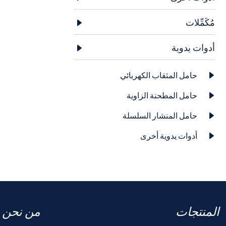
مُكَمِّلات

أدوات يدوية

حامل المثقاب الكهربائي

حامل المطحنة الزاوية

حامل المنشار السلسلة

أدوات يدوية أخرى

المنتجات
من نحن