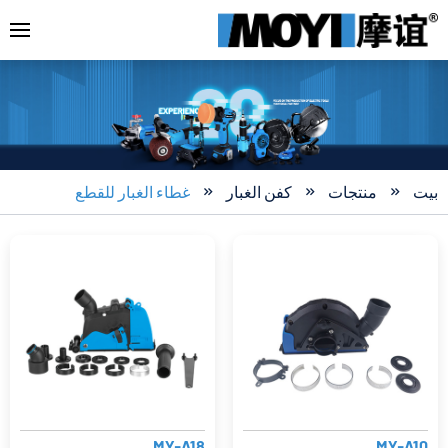
بيت
منتجات
كفن الغبار
غطاء الغبار للقطع



MY-A18
MY-A10