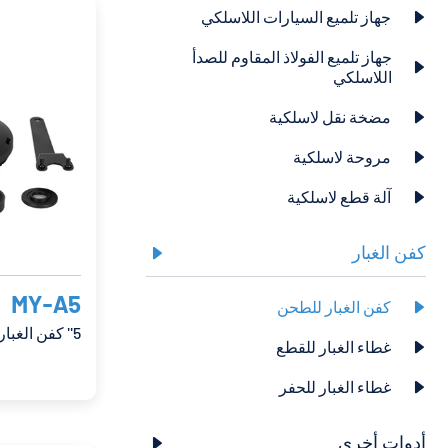
جهاز تلميع السيارات اللاسلكي

جهاز تلميع الفولاذ المقاوم للصدأ

اللاسلكي
مضخة نقل لاسلكية

مروحة لاسلكية

آلة قطع لاسلكية

كفن الغبار

MY-A5
كفن الغبار للطحن

5'' كفن الغبار
غطاء الغبار للقطع

غطاء الغبار للحفر

أدوات أخرى
