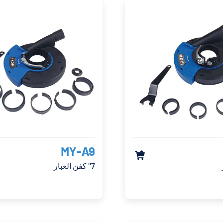
MY-A9

7'' كفن الغبار