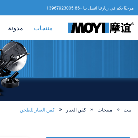
مرحبًا بكم في زيارتنا اتصل بنا +86-13967923005
منتجات
مدونة
بيت
منتجات
كفن الغبار
كفن الغبار للطحن


