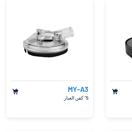
MY-A3


5'' كفن الغبار