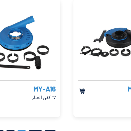
MY-A16

7'' كفن الغبار