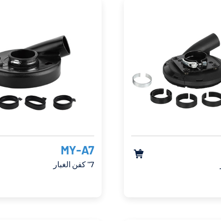
MY-A7

7'' كفن الغبار