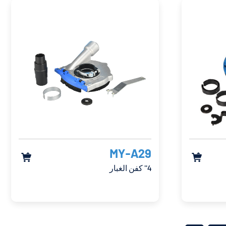
MY-A29


4'' كفن الغبار