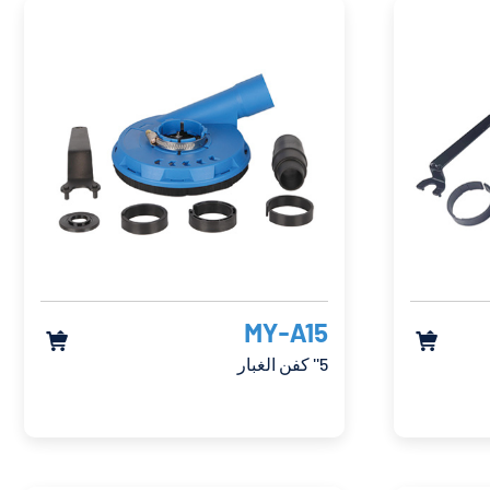
MY-A15


5'' كفن الغبار