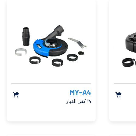
MY-A4


4'' كفن الغبار