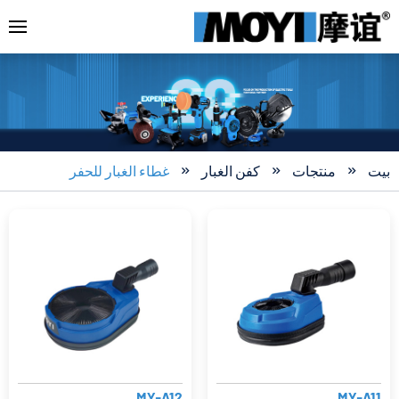
بيت
منتجات
كفن الغبار
غطاء الغبار للحفر



MY-A12
MY-A11